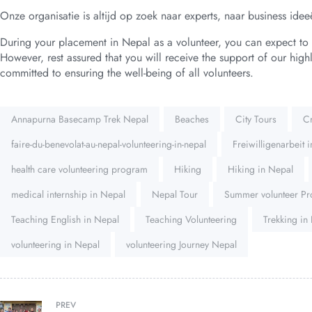
Onze organisatie is altijd op zoek naar experts, naar business ide
During your placement in Nepal as a volunteer, you can expect to 
However, rest assured that you will receive the support of our high
committed to ensuring the well-being of all volunteers.
Tags:
Annapurna Basecamp Trek Nepal
Beaches
City Tours
Cr
faire-du-benevolat-au-nepal-volunteering-in-nepal
Freiwilligenarbeit 
health care volunteering program
Hiking
Hiking in Nepal
medical internship in Nepal
Nepal Tour
Summer volunteer Pr
Teaching English in Nepal
Teaching Volunteering
Trekking in
volunteering in Nepal
volunteering Journey Nepal
PREV