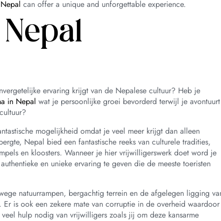
n Nepal
can offer a unique and unforgettable experience.
k Nepal
nvergetelijke ervaring krijgt van de Nepalese cultuur? Heb je
ma in Nepal
wat je persoonlijke groei bevorderd terwijl je avontuurt
cultuur?
antastische mogelijkheid omdat je veel meer krijgt dan alleen
ergte, Nepal bied een fantastische reeks van culturele tradities,
els en kloosters. Wanneer je hier vrijwilligerswerk doet word je
uthentieke en unieke ervaring te geven die de meeste toeristen
ege natuurrampen, bergachtig terrein en de afgelegen ligging va
. Er is ook een zekere mate van corruptie in de overheid waardoor
eel hulp nodig van vrijwilligers zoals jij om deze kansarme