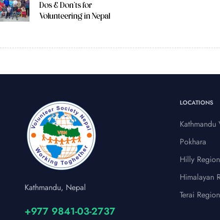
Dos & Don’ts for
Volunteering in Nepal
LOCATIONS
Kathmandu V
Pokhara
Hilly Region
Himalayan 
Kathmandu, Nepal
Terai Region
+977 9841-03-2737