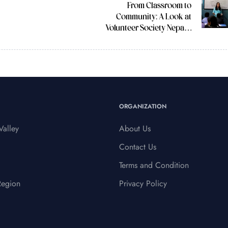
From Classroom to
Community: A Look at
Volunteer Society Nepal’s
Teaching Volunteers
ORGANIZATION
alley
About Us
Contact Us
Terms and Condition
Region
Privacy Policy