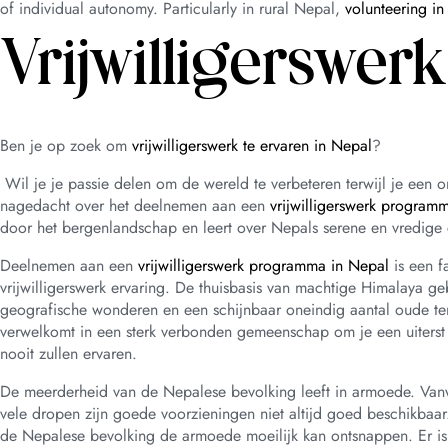
of individual autonomy. Particularly in rural Nepal,
volunteering i
Vrijwilligerswer
Ben je op zoek om
vrijwilligerswerk te ervaren in Nepal
?
Wil je je passie delen om de wereld te verbeteren terwijl je een o
nagedacht over het deelnemen aan een
vrijwilligerswerk program
door het bergenlandschap en leert over Nepals serene en vredige 
Deelnemen aan een
vrijwilligerswerk programma in Nepal
is een f
vrijwilligerswerk ervaring. De thuisbasis van machtige Himalaya geb
geografische wonderen en een schijnbaar oneindig aantal oude temp
verwelkomt in een sterk verbonden gemeenschap om je een uiterst a
nooit zullen ervaren.
De meerderheid van de Nepalese bevolking leeft in armoede. Vanw
vele dropen zijn goede voorzieningen niet altijd goed beschikbaar
de Nepalese bevolking de armoede moeilijk kan ontsnappen. Er is v