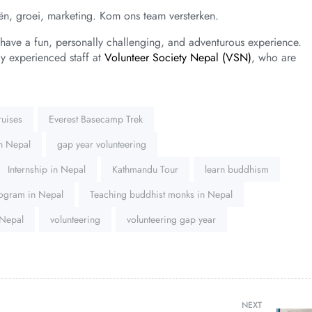
eën, groei, marketing. Kom ons team versterken.
have a fun, personally challenging, and adventurous experience.
ly experienced staff at
Volunteer Society Nepal (VSN)
, who are
uises
Everest Basecamp Trek
in Nepal
gap year volunteering
Internship in Nepal
Kathmandu Tour
learn buddhism
ogram in Nepal
Teaching buddhist monks in Nepal
 Nepal
volunteering
volunteering gap year
NEXT